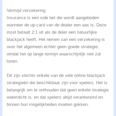
Vermijd verzekering
Insurance is een side bet die wordt aangeboden
wanneer de up-card van de dealer een aas is. Deze
inzet betaalt 2:1 uit als de deler een natuurlijke
blackjack heeft. Het nemen van een verzekering is
over het algemeen echter geen goede strategie,
omdat het op lange termijn waarschijnlijk niet zal
lonen.
Dit zijn slechts enkele van de vele online blackjack
strategieën die beschikbaar zijn voor spelers. Het is
belangrijk om te onthouden dat geen enkele strategie
waterdicht is, en dat spelers altijd verantwoord en
binnen hun mogelijkheden moeten gokken.