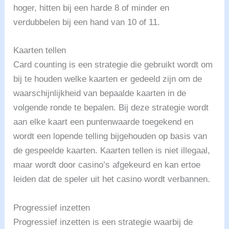
hoger, hitten bij een harde 8 of minder en
verdubbelen bij een hand van 10 of 11.
Kaarten tellen
Card counting is een strategie die gebruikt wordt om
bij te houden welke kaarten er gedeeld zijn om de
waarschijnlijkheid van bepaalde kaarten in de
volgende ronde te bepalen. Bij deze strategie wordt
aan elke kaart een puntenwaarde toegekend en
wordt een lopende telling bijgehouden op basis van
de gespeelde kaarten. Kaarten tellen is niet illegaal,
maar wordt door casino’s afgekeurd en kan ertoe
leiden dat de speler uit het casino wordt verbannen.
Progressief inzetten
Progressief inzetten is een strategie waarbij de