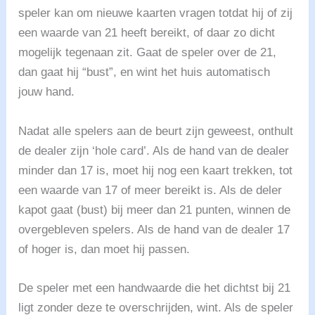
speler kan om nieuwe kaarten vragen totdat hij of zij
een waarde van 21 heeft bereikt, of daar zo dicht
mogelijk tegenaan zit. Gaat de speler over de 21,
dan gaat hij “bust”, en wint het huis automatisch
jouw hand.
Nadat alle spelers aan de beurt zijn geweest, onthult
de dealer zijn ‘hole card’. Als de hand van de dealer
minder dan 17 is, moet hij nog een kaart trekken, tot
een waarde van 17 of meer bereikt is. Als de deler
kapot gaat (bust) bij meer dan 21 punten, winnen de
overgebleven spelers. Als de hand van de dealer 17
of hoger is, dan moet hij passen.
De speler met een handwaarde die het dichtst bij 21
ligt zonder deze te overschrijden, wint. Als de speler