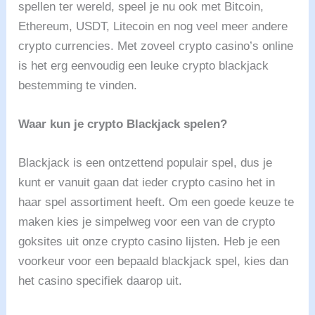
spellen ter wereld, speel je nu ook met Bitcoin,
Ethereum, USDT, Litecoin en nog veel meer andere
crypto currencies. Met zoveel crypto casino’s online
is het erg eenvoudig een leuke crypto blackjack
bestemming te vinden.
Waar kun je crypto Blackjack spelen?
Blackjack is een ontzettend populair spel, dus je
kunt er vanuit gaan dat ieder crypto casino het in
haar spel assortiment heeft. Om een goede keuze te
maken kies je simpelweg voor een van de crypto
goksites uit onze crypto casino lijsten. Heb je een
voorkeur voor een bepaald blackjack spel, kies dan
het casino specifiek daarop uit.