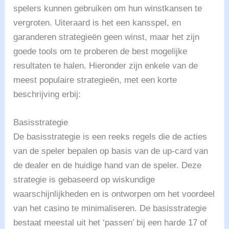
spelers kunnen gebruiken om hun winstkansen te
vergroten. Uiteraard is het een kansspel, en
garanderen strategieën geen winst, maar het zijn
goede tools om te proberen de best mogelijke
resultaten te halen. Hieronder zijn enkele van de
meest populaire strategieën, met een korte
beschrijving erbij:
Basisstrategie
De basisstrategie is een reeks regels die de acties
van de speler bepalen op basis van de up-card van
de dealer en de huidige hand van de speler. Deze
strategie is gebaseerd op wiskundige
waarschijnlijkheden en is ontworpen om het voordeel
van het casino te minimaliseren. De basisstrategie
bestaat meestal uit het ‘passen’ bij een harde 17 of