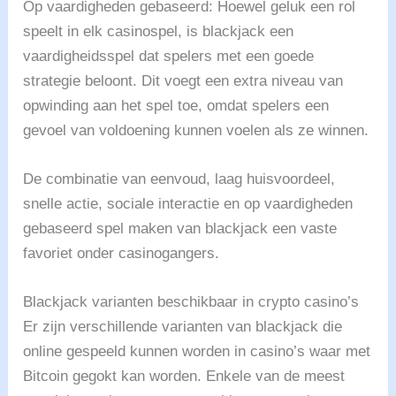
Op vaardigheden gebaseerd: Hoewel geluk een rol
speelt in elk casinospel, is blackjack een
vaardigheidsspel dat spelers met een goede
strategie beloont. Dit voegt een extra niveau van
opwinding aan het spel toe, omdat spelers een
gevoel van voldoening kunnen voelen als ze winnen.
De combinatie van eenvoud, laag huisvoordeel,
snelle actie, sociale interactie en op vaardigheden
gebaseerd spel maken van blackjack een vaste
favoriet onder casinogangers.
Blackjack varianten beschikbaar in crypto casino’s
Er zijn verschillende varianten van blackjack die
online gespeeld kunnen worden in casino’s waar met
Bitcoin gegokt kan worden. Enkele van de meest