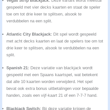
Vegas Strip Blackjack:
Deze variant wordt meestal
gespeeld met vier decks kaarten en staat de speler
toe om tot drie keer te splitsen, alsook te
verdubbelen na een split.
Atlantic City Blackjack:
Dit spel wordt gespeeld
met acht decks kaarten en laat de spelers toe om tot
drie keer te splitsen, alsook te verdubbelen na een
split.
Spanish 21:
Deze variatie van blackjack wordt
gespeeld met een Spaans kaartspel, wat betekent
dat alle 10 kaarten worden verwijderd. Het spel
bevat ook extra bonus uitbetalingen voor bepaalde
handen, zoals een vijf-kaart 21 of een 7-7-7 hand.
Blackjack Switch:
Bij deze variatie krijgen de