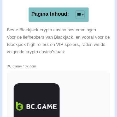
Pagina Inhoud:
Beste Blackjack crypto casino bestemmingen
Voor de liefhebbers van Blackjack, en vooral voor de
Blackjack high rollers en VIP spelers, raden we de
volgende crypto casino’s aan:
BC.Game / 87.com