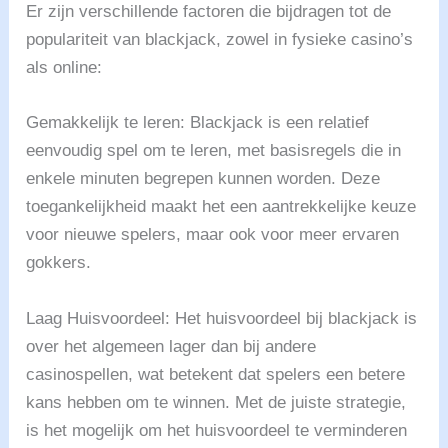
Er zijn verschillende factoren die bijdragen tot de
populariteit van blackjack, zowel in fysieke casino’s
als online:
Gemakkelijk te leren: Blackjack is een relatief
eenvoudig spel om te leren, met basisregels die in
enkele minuten begrepen kunnen worden. Deze
toegankelijkheid maakt het een aantrekkelijke keuze
voor nieuwe spelers, maar ook voor meer ervaren
gokkers.
Laag Huisvoordeel: Het huisvoordeel bij blackjack is
over het algemeen lager dan bij andere
casinospellen, wat betekent dat spelers een betere
kans hebben om te winnen. Met de juiste strategie,
is het mogelijk om het huisvoordeel te verminderen