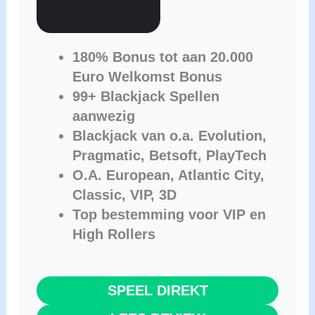
180% Bonus tot aan 20.000
Euro Welkomst Bonus
99+ Blackjack Spellen
aanwezig
Blackjack van o.a.
Evolution,
Pragmatic, Betsoft, PlayTech
O.A. European, Atlantic City,
Classic, VIP, 3D
Top bestemming voor VIP en
High Rollers
SPEEL DIREKT