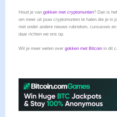
Houd je van
gokken met cryptomunten
? Dan is he
om meer uit jouw cryptomunten te halen die je in jo
met onder andere nieuws rubrieken, cursusses en 
daar richten we ons op.
Wil je meer weten over
gokken met Bitcoin
in dit 