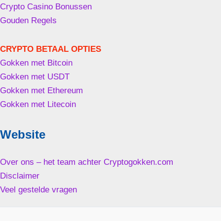
Crypto Casino Bonussen
Gouden Regels
CRYPTO BETAAL OPTIES
Gokken met Bitcoin
Gokken met USDT
Gokken met Ethereum
Gokken met Litecoin
Website
Over ons – het team achter Cryptogokken.com
Disclaimer
Veel gestelde vragen