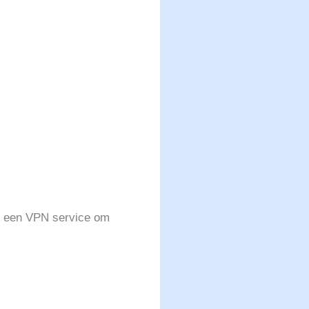
k een VPN service om