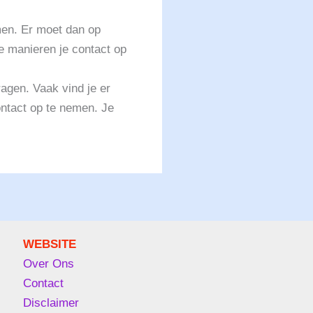
omen. Er moet dan op
e manieren je contact op
agen. Vaak vind je er
ontact op te nemen. Je
WEBSITE
Over Ons
Contact
Disclaimer