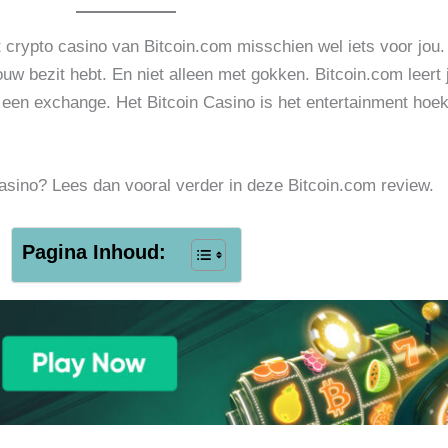
t crypto casino van Bitcoin.com misschien wel iets voor jou.
uw bezit hebt. En niet alleen met gokken. Bitcoin.com leert j
een exchange. Het Bitcoin Casino is het entertainment hoek
casino? Lees dan vooral verder in deze Bitcoin.com review.
Pagina Inhoud: