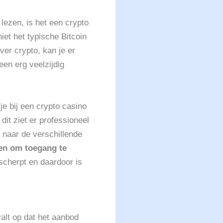
lezen, is het een crypto
iet het typische Bitcoin
ver crypto, kan je er
een erg veelzijdig
 je bij een crypto casino
dit ziet er professioneel
 naar de verschillende
en om toegang te
scherpt en daardoor is
valt op dat het aanbod