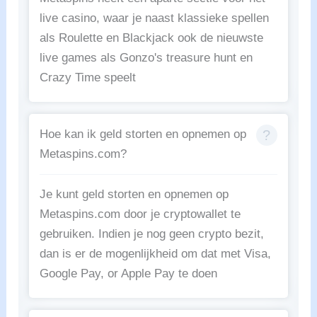
live casino, waar je naast klassieke spellen
als Roulette en Blackjack ook de nieuwste
live games als Gonzo's treasure hunt en
Crazy Time speelt
Hoe kan ik geld storten en opnemen op
Metaspins.com?
Je kunt geld storten en opnemen op
Metaspins.com door je cryptowallet te
gebruiken. Indien je nog geen crypto bezit,
dan is er de mogenlijkheid om dat met Visa,
Google Pay, or Apple Pay te doen