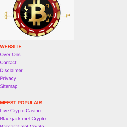
WEBSITE
Over Ons
Contact
Disclaimer
Privacy
Sitemap
MEEST POPULAIR
Live Crypto Casino
Blackjack met Crypto
Baccarat met Crypto