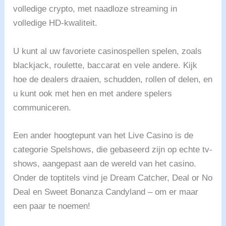
volledige crypto, met naadloze streaming in
volledige HD-kwaliteit.
U kunt al uw favoriete casinospellen spelen, zoals
blackjack, roulette, baccarat en vele andere. Kijk
hoe de dealers draaien, schudden, rollen of delen, en
u kunt ook met hen en met andere spelers
communiceren.
Een ander hoogtepunt van het Live Casino is de
categorie Spelshows, die gebaseerd zijn op echte tv-
shows, aangepast aan de wereld van het casino.
Onder de toptitels vind je Dream Catcher, Deal or No
Deal en Sweet Bonanza Candyland – om er maar
een paar te noemen!