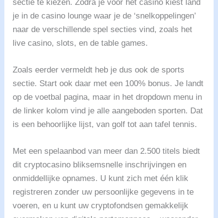
sectie te kiezen. Zodra je voor het casino kiest land
je in de casino lounge waar je de ‘snelkoppelingen’
naar de verschillende spel secties vind, zoals het
live casino, slots, en de table games.
Zoals eerder vermeldt heb je dus ook de sports
sectie. Start ook daar met een 100% bonus. Je landt
op de voetbal pagina, maar in het dropdown menu in
de linker kolom vind je alle aangeboden sporten. Dat
is een behoorlijke lijst, van golf tot aan tafel tennis.
Met een spelaanbod van meer dan 2.500 titels biedt
dit cryptocasino bliksemsnelle inschrijvingen en
onmiddellijke opnames. U kunt zich met één klik
registreren zonder uw persoonlijke gegevens in te
voeren, en u kunt uw cryptofondsen gemakkelijk