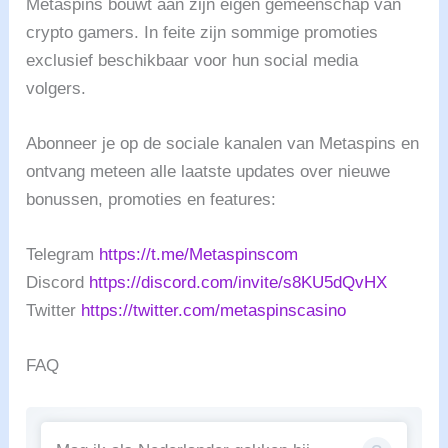
Metaspins bouwt aan zijn eigen gemeenschap van
crypto gamers. In feite zijn sommige promoties
exclusief beschikbaar voor hun social media
volgers.
Abonneer je op de sociale kanalen van Metaspins en
ontvang meteen alle laatste updates over nieuwe
bonussen, promoties en features:
Telegram
https://t.me/Metaspinscom
Discord
https://discord.com/invite/s8KU5dQvHX
Twitter
https://twitter.com/metaspinscasino
FAQ