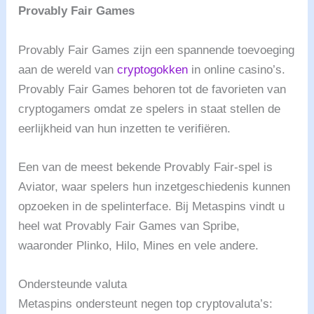
Provably Fair Games
Provably Fair Games zijn een spannende toevoeging
aan de wereld van
cryptogokken
in online casino’s.
Provably Fair Games behoren tot de favorieten van
cryptogamers omdat ze spelers in staat stellen de
eerlijkheid van hun inzetten te verifiëren.
Een van de meest bekende Provably Fair-spel is
Aviator, waar spelers hun inzetgeschiedenis kunnen
opzoeken in de spelinterface. Bij Metaspins vindt u
heel wat Provably Fair Games van Spribe,
waaronder Plinko, Hilo, Mines en vele andere.
Ondersteunde valuta
Metaspins ondersteunt negen top cryptovaluta’s: