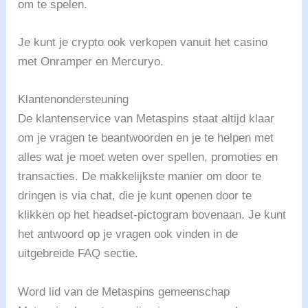
om te spelen.
Je kunt je crypto ook verkopen vanuit het casino
met Onramper en Mercuryo.
Klantenondersteuning
De klantenservice van Metaspins staat altijd klaar
om je vragen te beantwoorden en je te helpen met
alles wat je moet weten over spellen, promoties en
transacties. De makkelijkste manier om door te
dringen is via chat, die je kunt openen door te
klikken op het headset-pictogram bovenaan. Je kunt
het antwoord op je vragen ook vinden in de
uitgebreide FAQ sectie.
Word lid van de Metaspins gemeenschap