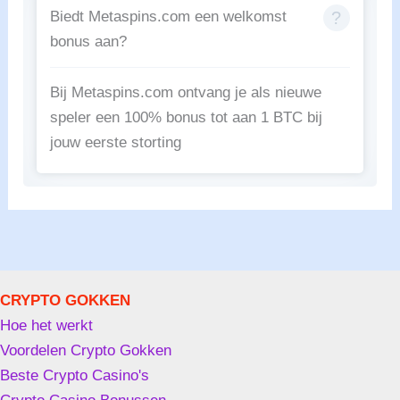
Biedt Metaspins.com een welkomst
bonus aan?
Bij Metaspins.com ontvang je als nieuwe
speler een 100% bonus tot aan 1 BTC bij
jouw eerste storting
CRYPTO GOKKEN
Hoe het werkt
Voordelen Crypto Gokken
Beste Crypto Casino's