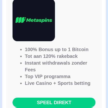
100% Bonus up to 1 Bitcoin
Tot aan 120% rakeback
Instant withdrawals zonder
Fees
Top VIP programma
Live Casino + Sports betting
SPEEL DIREKT