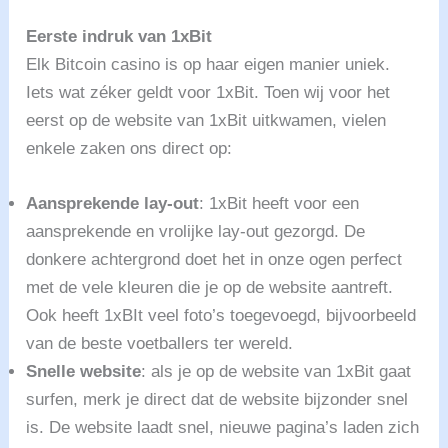
Eerste indruk van 1xBit
Elk Bitcoin casino is op haar eigen manier uniek.
Iets wat zéker geldt voor 1xBit. Toen wij voor het
eerst op de website van 1xBit uitkwamen, vielen
enkele zaken ons direct op:
Aansprekende lay-out
: 1xBit heeft voor een
aansprekende en vrolijke lay-out gezorgd. De
donkere achtergrond doet het in onze ogen perfect
met de vele kleuren die je op de website aantreft.
Ook heeft 1xBIt veel foto’s toegevoegd, bijvoorbeeld
van de beste voetballers ter wereld.
Snelle website
: als je op de website van 1xBit gaat
surfen, merk je direct dat de website bijzonder snel
is. De website laadt snel, nieuwe pagina’s laden zich