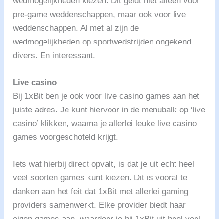
wedmogelijkheden kiezen. Dit geldt niet alleen voor
pre-game weddenschappen, maar ook voor live
weddenschappen. Al met al zijn de
wedmogelijkheden op sportwedstrijden ongekend
divers. En interessant.
Live casino
Bij 1xBit ben je ook voor live casino games aan het
juiste adres. Je kunt hiervoor in de menubalk op ‘live
casino’ klikken, waarna je allerlei leuke live casino
games voorgeschoteld krijgt.
Iets wat hierbij direct opvalt, is dat je uit echt heel
veel soorten games kunt kiezen. Dit is vooral te
danken aan het feit dat 1xBit met allerlei gaming
providers samenwerkt. Elke provider biedt haar
eigen games aan, waardoor je bij 1xBit uit heel veel