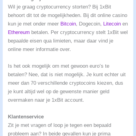
Wil je graag cryptocurrency storten? Bij 1xBit
behoort dit tot de mogelijkheden. Bij dit online casino
kun je met onder meer
Bitcoin
, Dogecoin,
Litecoin
en
Ethereum
betalen. Per cryptocurrency stelt 1xBit wel
bepaalde eisen qua limieten, maar daar vind je
online meer informatie over.
Is het ook mogelijk om met gewoon euro’s te
betalen? Nee, dat is niet mogelijk. Je kunt echter uit
meer dan 70 verschillende cryptocoins kiezen, dus
je kunt altijd wel op de gewenste manier geld
overmaken naar je 1xBit account.
Klantenservice
Zit je met vragen of loop je tegen een bepaald
probleem aan? In beide gevallen kun je prima