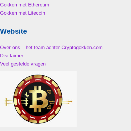
Gokken met Ethereum
Gokken met Litecoin
Website
Over ons – het team achter Cryptogokken.com
Disclaimer
Veel gestelde vragen