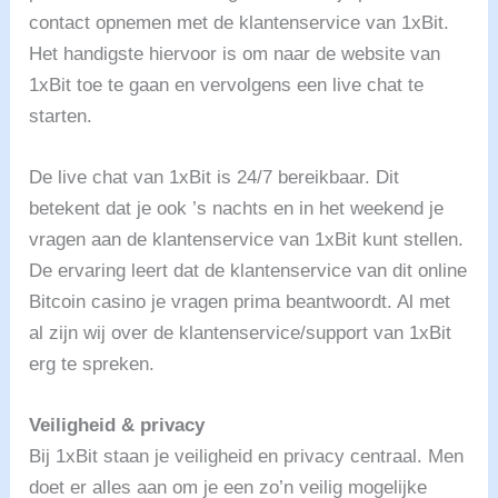
contact opnemen met de klantenservice van 1xBit.
Het handigste hiervoor is om naar de website van
1xBit toe te gaan en vervolgens een live chat te
starten.
De live chat van 1xBit is 24/7 bereikbaar. Dit
betekent dat je ook ’s nachts en in het weekend je
vragen aan de klantenservice van 1xBit kunt stellen.
De ervaring leert dat de klantenservice van dit online
Bitcoin casino je vragen prima beantwoordt. Al met
al zijn wij over de klantenservice/support van 1xBit
erg te spreken.
Veiligheid & privacy
Bij 1xBit staan je veiligheid en privacy centraal. Men
doet er alles aan om je een zo’n veilig mogelijke