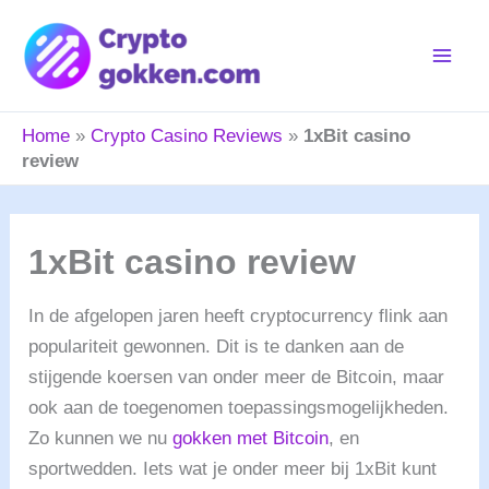
Skip
to
content
Home
»
Crypto Casino Reviews
»
1xBit casino
review
1xBit casino review
In de afgelopen jaren heeft cryptocurrency flink aan
populariteit gewonnen. Dit is te danken aan de
stijgende koersen van onder meer de Bitcoin, maar
ook aan de toegenomen toepassingsmogelijkheden.
Zo kunnen we nu
gokken met Bitcoin
, en
sportwedden. Iets wat je onder meer bij 1xBit kunt