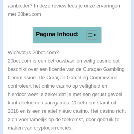
aanbieder? In deze review lees je onze ervaringen
met 20bet.com
Pagina Inhoud:
Wie/wat is 20bet.com?
20bet.com is een betrouwbaar en veilig casino dat
beschikt over een licentie van de Curaçao Gambling
Commission. De Curaçao Gambling Commission
controleert het online casino op veiligheid en
hierdoor weet je zeker dat je met een gerust gevoel
kunt deelnemen aan games. 20bet.com stamt uit
2018 en is een relatief nieuw casino. Het casino richt
zich voornamelijk op de toekomst, door gebruik te
maken van cryptocurrencies.