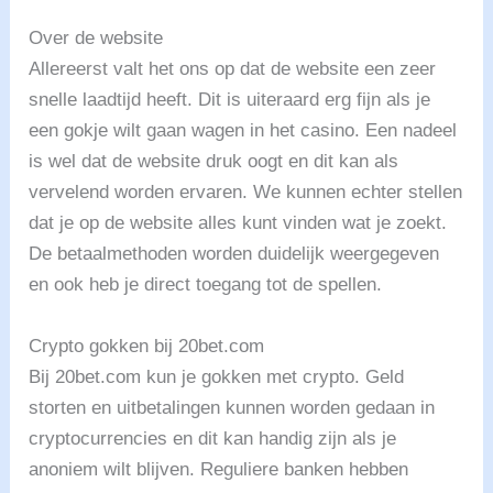
Over de website
Allereerst valt het ons op dat de website een zeer
snelle laadtijd heeft. Dit is uiteraard erg fijn als je
een gokje wilt gaan wagen in het casino. Een nadeel
is wel dat de website druk oogt en dit kan als
vervelend worden ervaren. We kunnen echter stellen
dat je op de website alles kunt vinden wat je zoekt.
De betaalmethoden worden duidelijk weergegeven
en ook heb je direct toegang tot de spellen.
Crypto gokken bij 20bet.com
Bij 20bet.com kun je gokken met crypto. Geld
storten en uitbetalingen kunnen worden gedaan in
cryptocurrencies en dit kan handig zijn als je
anoniem wilt blijven. Reguliere banken hebben