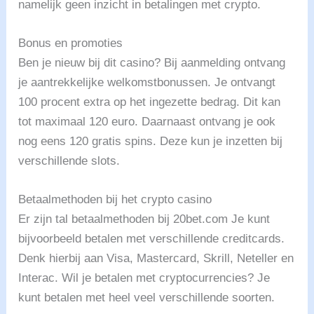
namelijk geen inzicht in betalingen met crypto.
Bonus en promoties
Ben je nieuw bij dit casino? Bij aanmelding ontvang
je aantrekkelijke welkomstbonussen. Je ontvangt
100 procent extra op het ingezette bedrag. Dit kan
tot maximaal 120 euro. Daarnaast ontvang je ook
nog eens 120 gratis spins. Deze kun je inzetten bij
verschillende slots.
Betaalmethoden bij het crypto casino
Er zijn tal betaalmethoden bij 20bet.com Je kunt
bijvoorbeeld betalen met verschillende creditcards.
Denk hierbij aan Visa, Mastercard, Skrill, Neteller en
Interac. Wil je betalen met cryptocurrencies? Je
kunt betalen met heel veel verschillende soorten.