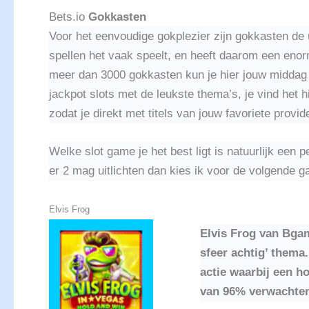
Bets.io
Gokkasten
Voor het eenvoudige gokplezier zijn gokkasten de 
spellen het vaak speelt, en heeft daarom een enorme
meer dan 3000 gokkasten kun je hier jouw middag w
jackpot slots met de leukste thema’s, je vind het 
zodat je direkt met titels van jouw favoriete provid
Welke slot game je het best ligt is natuurlijk een
er 2 mag uitlichten dan kies ik voor de volgende 
Elvis Frog
Elvis Frog van Bgam
sfeer achtig’ thema
actie waarbij een h
van 96% verwachten