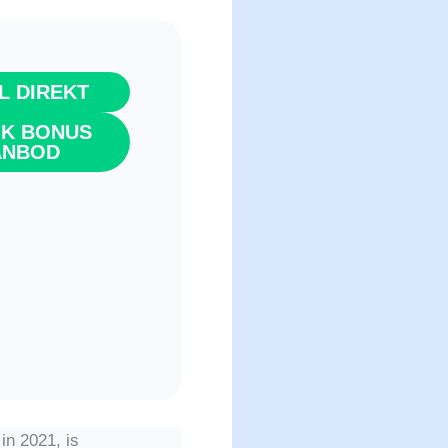
L DIREKT
JK BONUS
ANBOD
in 2021, is