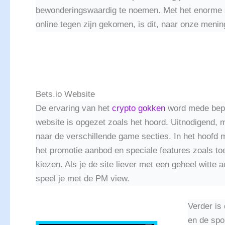
bewonderingswaardig te noemen. Met het enorme sp
online tegen zijn gekomen, is dit, naar onze menin
Bets.io Website
De ervaring van het
crypto gokken
word mede bepaa
website is opgezet zoals het hoord. Uitnodigend, m
naar de verschillende game secties. In het hoofd m
het promotie aanbod en speciale features zoals to
kiezen. Als je de site liever met een geheel witte 
speel je met de PM view.
Verder is
en de spo