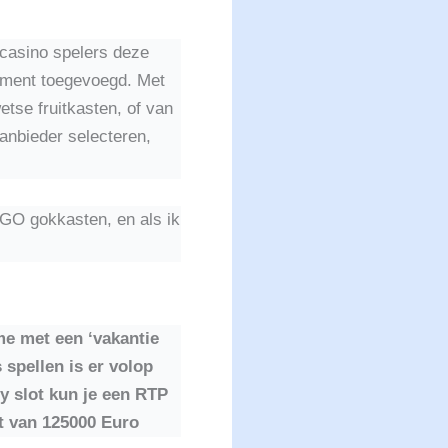
 casino spelers deze
rtiment toegevoegd. Met
tse fruitkasten, of van
aanbieder selecteren,
 GO gokkasten, en als ik
me met een ‘vakantie
spellen is er volop
ty slot kun je een RTP
t van 125000 Euro