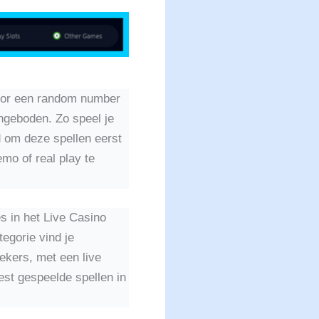
door een random number
angeboden. Zo speel je
d om deze spellen eerst
emo of real play te
s in het Live Casino
tegorie vind je
ekers, met een live
eest gespeelde spellen in