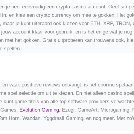
pen je heel eenvoudig een crypto casino account. Geef simp
in, en kies een crypto currency om mee te gokken. Het gokk
t, maar je kunt uiteraard ook kiezen voor ETH, XRP, TRON, 
 jouw account klaar voor gebruik, en is het enige wat je nog 
n met het gokken. Gratis uitproberen kan trouwens ook, ki
e spellen.
 en vaak positieve reviews ontvangt, is het enorme spelaan
 spel selectie om uit te kiezen. En niet alleen casino spe
e kunt game titels van alle top software providers verwacht
g Games,
Evolution Gaming
, Ezugi, GameArt, Microgaming, 
om Horn, Wazdan, Yggdrasil Gaming, en nog meer. Met zo’n l