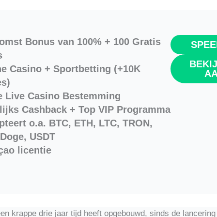
omst Bonus van 100% + 100 Gratis
SPEE
s
BEKI
ne Casino + Sportbetting
(+10K
A
s)
e Live Casino Bestemming
lijks Cashback
+ Top VIP Programma
pteert o.a. BTC, ETH, LTC, TRON,
 Doge, USDT
ao licentie
een krappe drie jaar tijd heeft opgebouwd, sinds de lancering 