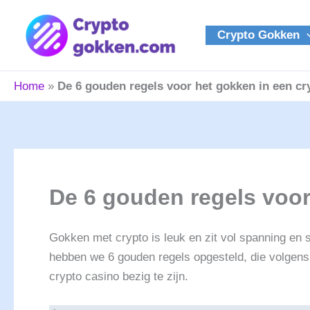
Skip
to
Crypto Gokken
content
Home
»
De 6 gouden regels voor het gokken in een cr
De 6 gouden regels voor
Gokken met crypto is leuk en zit vol spanning en s
hebben we 6 gouden regels opgesteld, die volgens 
crypto casino bezig te zijn.