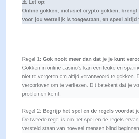
⚠️ Let op:
Online gokken, inclusief crypto gokken, brengt 
voor jou wettelijk is toegestaan, en speel altijd
Regel 1:
Gok nooit meer dan dat je je kunt vero
Gokken in online casino’s kan een leuke en spanne
niet te vergeten om altijd verantwoord te gokken.
veroorloven om te verliezen. Dit betekent dat je voo
problemen komt.
Regel 2:
Begrijp het spel en de regels voordat j
De tweede regel is om het spel en de regels ervan 
versteld staan van hoeveel mensen blind beginnen. 