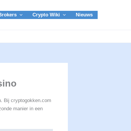
Brokers
Crypto Wiki
Nieuws
sino
jn. Bij cryptogokken.com
ezonde manier in een