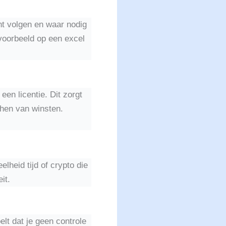
nt volgen en waar nodig
jvoorbeeld op een excel
en licentie. Dit zorgt
shen van winsten.
elheid tijd of crypto die
it.
elt dat je geen controle