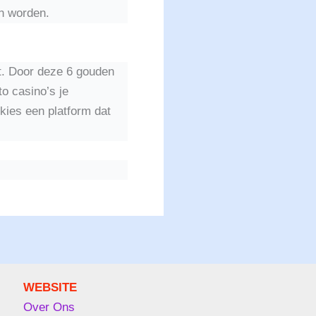
en worden.
kt. Door deze 6 gouden
to casino’s je
kies een platform dat
WEBSITE
Over Ons