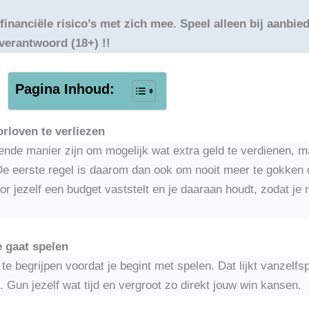
financiële risico’s met zich mee. Speel alleen bij aanbi
 verantwoord (18+) !!
Pagina Inhoud:
orloven te verliezen
nde manier zijn om mogelijk wat extra geld te verdienen, ma
 De eerste regel is daarom dan ook om nooit meer te gokken d
r jezelf een budget vaststelt en je daaraan houdt, zodat je ni
e gaat spelen
te begrijpen voordat je begint met spelen. Dat lijkt vanzelfs
Gun jezelf wat tijd en vergroot zo direkt jouw win kansen.