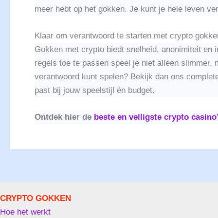
meer hebt op het gokken. Je kunt je hele leven ve
Klaar om verantwoord te starten met crypto gokk
Gokken met crypto biedt snelheid, anonimiteit en i
regels toe te passen speel je niet alleen slimmer, 
verantwoord kunt spelen? Bekijk dan ons complete 
past bij jouw speelstijl én budget.
Ontdek hier de
beste en veiligste crypto casino
CRYPTO GOKKEN
Hoe het werkt