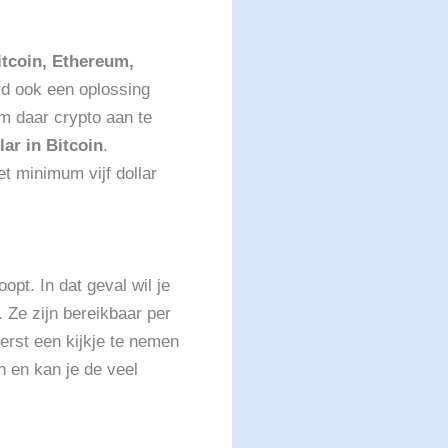
itcoin, Ethereum,
ard ook een oplossing
m daar crypto aan te
llar in Bitcoin
.
t minimum vijf dollar
pt. In dat geval wil je
. Ze zijn bereikbaar per
erst een kijkje te nemen
n en kan je de veel