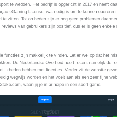
port te wedden. Het bedrijf is opgericht in 2017 en heeft d
uraçao eGaming License, wat nodig is om te kunnen opereren 
ed te zitten. Tot op heden zijn er nog geen problemen daarme
 reviews van gebruikers zijn positief, dus er is geen enkele 
lle functies zijn makkelijk te vinden. Let er wel op dat het m
t gokken. De Nederlandse Overheid heeft recent namelijk de r
lijkheden hebben met licenties. Verder zit de website gewo
oudig wegwijs worden en het voelt aan als een zeer fijne webs
Stake.com, waan jij je in principe in een soort game.