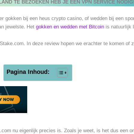
LAND TE BEZOEKEN HEB JE EEN VPN SERVICE NODIG
er gokken bij een heus crypto casino, of wedden bij een sp
an jewelste. Het
gokken en wedden met Bitcoin
is natuurlijk 
om Stake.com. In deze review hopen we erachter te komen of 
Pagina Inhoud:
om nu eigenlijk precies is. Zoals je weet, is het dus een on