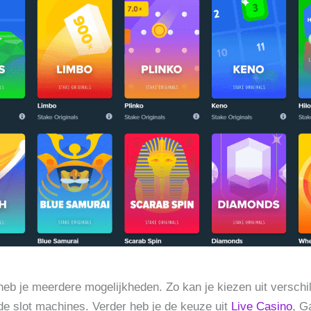
eb je meerdere mogelijkheden. Zo kan je kiezen uit verschi
nde slot machines. Verder heb je de keuze uit
Live Casino
, 