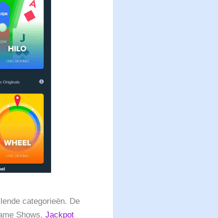
llende categorieën. De
Game Shows,
Jackpot