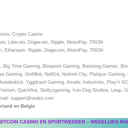
asino, Crypto Casino
eum, Litecoin, Dogecoin, Ripple, MoonPay, TRON
oin, Ethereum, Ripple, Dogecoin, MoonPay, TRON
, Big Time Gaming, Blueprint Gaming, Booming Games, Bo
 Gaming, iSoftBet, NetEnt, Nolimit City, Platipus Gaming,
underkick, Yggdrasil Gaming, Amatic Industries, Play’n GO
Foxium, Quickfire, Skillzzgaming, Iron Dog Studios, Leap, 
Email: support@stake.com
rland en Belgie
 BITCOIN CASINO EN SPORTWEDDEN – WEKELIJKS R