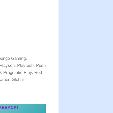
oongo Gaming,
 Playson, Playtech, Push
, Pragmatic Play, Red
Games Global
AKEBACK!