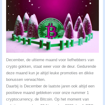
December, de ultieme maand voor liefhebbers van
crypto gokken, staat weer voor de deur. Gedurende
deze maand kun je altijd leuke promoties en dikke
bonussen verwachten.
Daarbij is December de laatste jaren ook altijd een
positieve maand gebleken voor onze nummer 1
cryptocurrency, de Bitcoin. Op het moment van