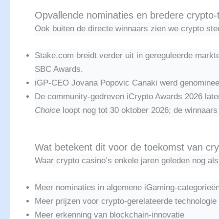
Opvallende nominaties en bredere crypto-
Ook buiten de directe winnaars zien we crypto st
Stake.com breidt verder uit in gereguleerde mark
SBC Awards.
iGP-CEO Jovana Popovic Canaki werd genominee
De community-gedreven iCrypto Awards 2026 laten
Choice
loopt nog tot 30 oktober 2026; de winnaa
Wat betekent dit voor de toekomst van cr
Waar crypto casino’s enkele jaren geleden nog als
Meer nominaties in algemene iGaming-categorieë
Meer prijzen voor crypto-gerelateerde technologie
Meer erkenning van blockchain-innovatie