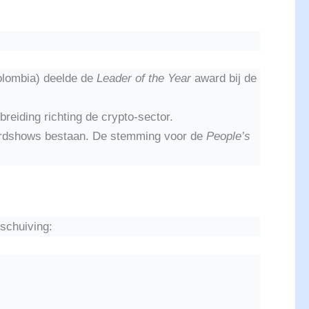
Colombia) deelde de
Leader of the Year
award bij de
breiding richting de crypto-sector.
awardshows bestaan. De stemming voor de
People’s
schuiving: