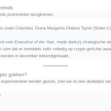
trends
eeds prominenter terugkomen:
ten zoals Colombia. Diana Margarita Otalora Taylor (Stake 
rd voor
Executive of the Year
, mede dankzij strategische uit
 zien dat er inmiddels zelfs volledig op crypto gerichte 
rs worden in december bekendgemaakt.
ypto gokken?
 experimenteel werden gezien, zien we nu een duidelijke ver
n