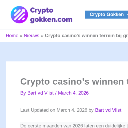
Skip
to
Crypto Gokken
content
Home
»
Nieuws
»
Crypto casino’s winnen terrein bij 
Crypto casino’s winnen t
By
Bart vd Vlist
/
March 4, 2026
Last Updated on March 4, 2026 by
Bart vd Vlist
De eerste maanden van 2026 laten een duidelijke t