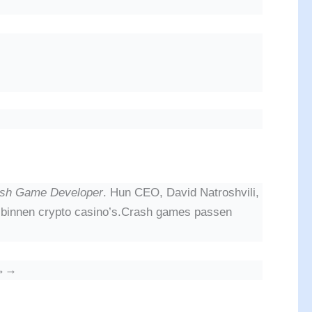
ash Game Developer
. Hun CEO, David Natroshvili,
s binnen crypto casino’s.Crash games passen
→→