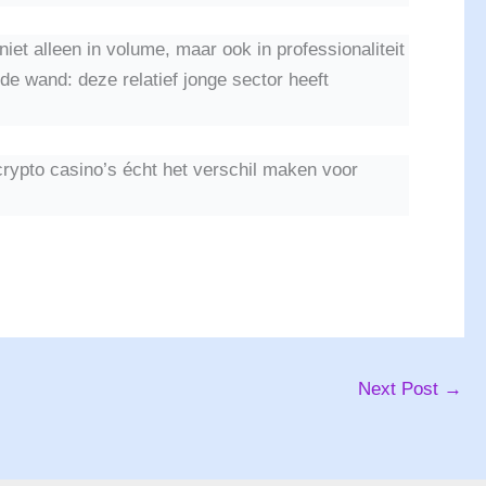
iet alleen in volume, maar ook in professionaliteit
de wand: deze relatief jonge sector heeft
crypto casino’s écht het verschil maken voor
Next Post
→