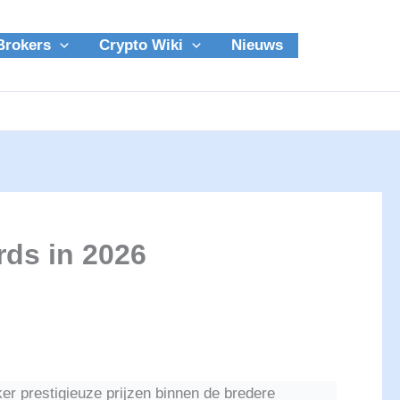
Brokers
Crypto Wiki
Nieuws
rds in 2026
er prestigieuze prijzen binnen de bredere