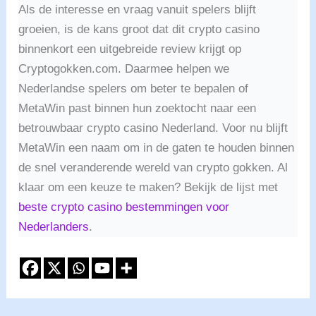
Als de interesse en vraag vanuit spelers blijft
groeien, is de kans groot dat dit crypto casino
binnenkort een uitgebreide review krijgt op
Cryptogokken.com. Daarmee helpen we
Nederlandse spelers om beter te bepalen of
MetaWin past binnen hun zoektocht naar een
betrouwbaar crypto casino Nederland. Voor nu blijft
MetaWin een naam om in de gaten te houden binnen
de snel veranderende wereld van crypto gokken. Al
klaar om een keuze te maken? Bekijk de lijst met
beste crypto casino bestemmingen voor
Nederlanders
.