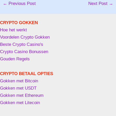
←
Previous Post
Next Post
→
CRYPTO GOKKEN
Hoe het werkt
Voordelen Crypto Gokken
Beste Crypto Casino's
Crypto Casino Bonussen
Gouden Regels
CRYPTO BETAAL OPTIES
Gokken met Bitcoin
Gokken met USDT
Gokken met Ethereum
Gokken met Litecoin