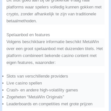
Dit sluit goed aan bij de groeiende vraag naar
platforms waar spelers volledig kunnen gokken met
crypto, zonder afhankelijk te zijn van traditionele
betaalmethoden.
Spelaanbod en features
Volgens beschikbare informatie beschikt MetaWin
over een groot spelaanbod met duizenden titels. Het
platform combineert bekende casino content met
eigen features, waaronder:
Slots van verschillende providers
Live casino spellen
Crash- en andere high-volatility games
Zogeheten “MetaWin Originals”
Leaderboards en competities met grote prijzen