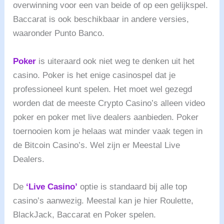
overwinning voor een van beide of op een gelijkspel.
Baccarat is ook beschikbaar in andere versies,
waaronder Punto Banco.
Poker
is uiteraard ook niet weg te denken uit het
casino. Poker is het enige casinospel dat je
professioneel kunt spelen. Het moet wel gezegd
worden dat de meeste Crypto Casino’s alleen video
poker en poker met live dealers aanbieden. Poker
toernooien kom je helaas wat minder vaak tegen in
de Bitcoin Casino’s. Wel zijn er Meestal Live
Dealers.
De
‘Live Casino’
optie is standaard bij alle top
casino’s aanwezig. Meestal kan je hier Roulette,
BlackJack, Baccarat en Poker spelen.