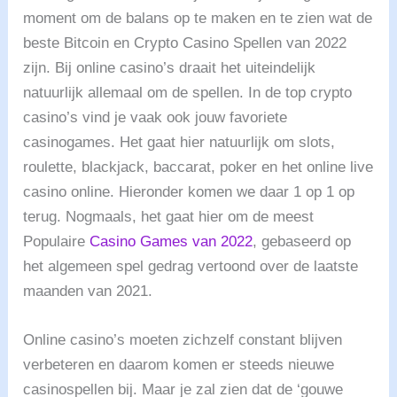
moment om de balans op te maken en te zien wat de
beste Bitcoin en Crypto Casino Spellen van 2022
zijn. Bij online casino’s draait het uiteindelijk
natuurlijk allemaal om de spellen. In de top crypto
casino’s vind je vaak ook jouw favoriete
casinogames. Het gaat hier natuurlijk om slots,
roulette, blackjack, baccarat, poker en het online live
casino online. Hieronder komen we daar 1 op 1 op
terug. Nogmaals, het gaat hier om de meest
Populaire
Casino Games van 2022
, gebaseerd op
het algemeen spel gedrag vertoond over de laatste
maanden van 2021.
Online casino’s moeten zichzelf constant blijven
verbeteren en daarom komen er steeds nieuwe
casinospellen bij. Maar je zal zien dat de ‘gouwe