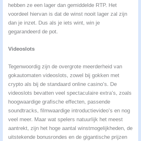
hebben ze een lager dan gemiddelde RTP. Het
voordeel hiervan is dat de winst nooit lager zal zijn
dan je inzet. Dus als je iets wint, win je
gegarandeerd de pot.
Videoslots
Tegenwoordig zijn de overgrote meerderheid van
gokautomaten videoslots, zowel bij gokken met
crypto als bij de standaard online casino’s. De
videoslots bevatten veel spectaculaire extra’s, zoals
hoogwaardige grafische effecten, passende
soundtracks, filmwaardige introductievideo’s en nog
veel meer. Maar wat spelers natuurlijk het meest
aantrekt, zijn het hoge aantal winstmogelijkheden, de
uitstekende bonusrondes en de gigantische prijzen