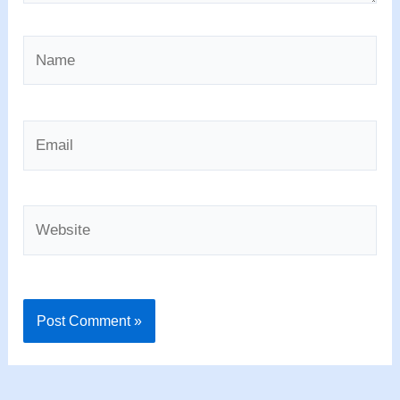
Name
Email
Website