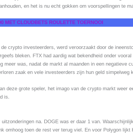
s aanhouden, en het is nu echt gokken om voorspellingen te
000 MET CLOUDBETS ROULETTE TOERNOOI
 de crypto investeerders, werd veroorzaakt door de ineenst
rgeefs bleken. FTX had aardig wat bekendheid onder vooral
ing meer was, nadat de markt al maanden in een negatieve c
erloren zaak en vele investeerders zijn hun geld simpelweg k
van deze grote speler, het imago van de crypto markt weer 
d is.
r uitzonderingen na. DOGE was er daar 1 van. Waarschijnlij
nk omhoog toen de rest ver terug viel. En voor Polygon lijkt 