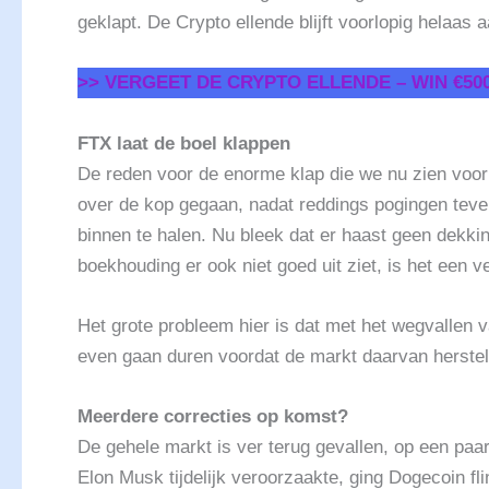
geklapt. De Crypto ellende blijft voorlopig helaa
>> VERGEET DE CRYPTO ELLENDE – WIN €5
FTX laat de boel klappen
De reden voor de enorme klap die we nu zien voor
over de kop gegaan, nadat reddings pogingen teve
binnen te halen. Nu bleek dat er haast geen dekk
boekhouding er ook niet goed uit ziet, is het een v
Het grote probleem hier is dat met het wegvallen 
even gaan duren voordat de markt daarvan herstel
Meerdere correcties op komst?
De gehele markt is ver terug gevallen, op een paa
Elon Musk tijdelijk veroorzaakte, ging Dogecoin fli