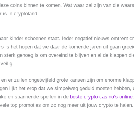
deze coins binnen te komen. Wat waar zal zijn van die waar
 is in cryptoland.
 haar kinder schoenen staat. Ieder negatief nieuws omtrent c
s is het hopen dat we daar de komende jaren uit gaan groeien
in sterk genoeg is om overeind te blijven en al de klappen di
veilig.
, en er zullen ongetwijfeld grote kansen zijn om enorme kl
gen lijkt het erop dat we simpelweg geduld moeten hebben, 
leuke en spannende spellen in de
beste crypto casino’s online
vele top promoties om zo nog meer uit jouw crypto te halen.