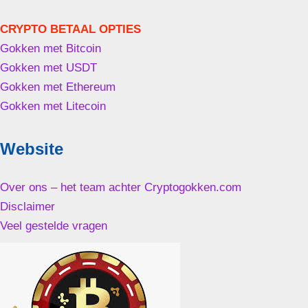
CRYPTO BETAAL OPTIES
Gokken met Bitcoin
Gokken met USDT
Gokken met Ethereum
Gokken met Litecoin
Website
Over ons – het team achter Cryptogokken.com
Disclaimer
Veel gestelde vragen