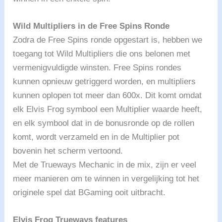
Wild Multipliers in de Free Spins Ronde
Zodra de Free Spins ronde opgestart is, hebben we
toegang tot Wild Multipliers die ons belonen met
vermenigvuldigde winsten. Free Spins rondes
kunnen opnieuw getriggerd worden, en multipliers
kunnen oplopen tot meer dan 600x. Dit komt omdat
elk Elvis Frog symbool een Multiplier waarde heeft,
en elk symbool dat in de bonusronde op de rollen
komt, wordt verzameld en in de Multiplier pot
bovenin het scherm vertoond.
Met de Trueways Mechanic in de mix, zijn er veel
meer manieren om te winnen in vergelijking tot het
originele spel dat BGaming ooit uitbracht.
Elvis Frog Trueways features