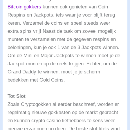
Bitcoin gokkers
kunnen ook genieten van Coin
Respins en Jackpots, iets waar je voor blijft terug
keren. Verzamel de coins en speel steeds weer
extra spins vrij! Naast de taak om zoveel mogelijk
munten te verzamelen met de gegeven respins en
beloningen, kun je ook 1 van de 3 Jackpots winnen.
Om de Mini en Major Jackpots te winnen moet je de
Jackpot munten op de reels krijgen. Echter, om de
Grand Daddy te winnen, moet je je scherm
bedekken met Gold Coins.
Tot Slot
Zoals Cryptogokken al eerder beschreef, worden er
regelmatig nieuwe gokkasten op de markt gebracht
en kunnen crypto casino liefhebbers telkens weer
nieuwe ervaringen op doen. De beste slot titels vind