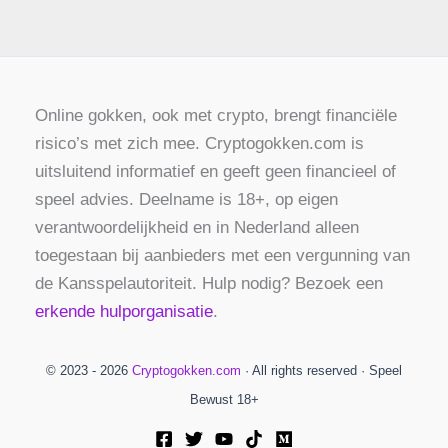
Online gokken, ook met crypto, brengt financiële
risico’s met zich mee. Cryptogokken.com is
uitsluitend informatief en geeft geen financieel of
speel advies. Deelname is 18+, op eigen
verantwoordelijkheid en in Nederland alleen
toegestaan bij aanbieders met een vergunning van
de Kansspelautoriteit. Hulp nodig? Bezoek een
erkende hulporganisatie
.
© 2023 - 2026
Cryptogokken.com
· All rights reserved · Speel
Bewust 18+