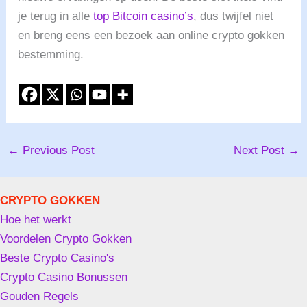
je terug in alle
top Bitcoin casino’s
, dus twijfel niet
en breng eens een bezoek aan online crypto gokken
bestemming.
←
Previous Post
Next Post
→
CRYPTO GOKKEN
Hoe het werkt
Voordelen Crypto Gokken
Beste Crypto Casino's
Crypto Casino Bonussen
Gouden Regels