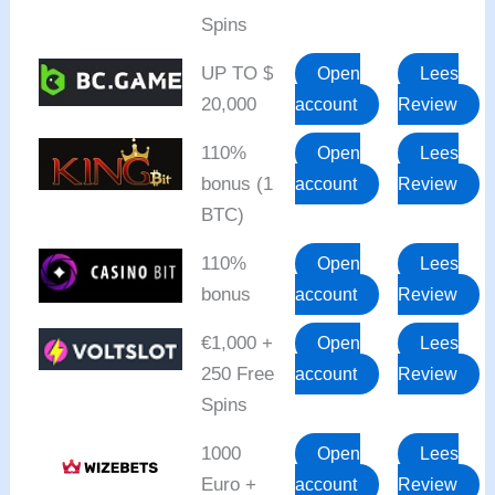
Spins
UP TO $
Open
Lees
20,000
account
Review
110%
Open
Lees
bonus (1
account
Review
BTC)
110%
Open
Lees
bonus
account
Review
€1,000 +
Open
Lees
250 Free
account
Review
Spins
1000
Open
Lees
Euro +
account
Review