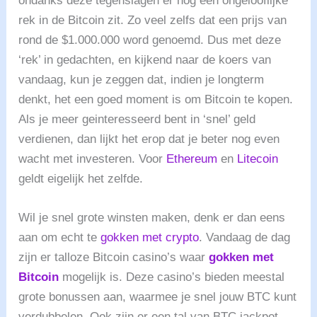
ondanks deze tegenslagen er nog een ongelooflijke
rek in de Bitcoin zit. Zo veel zelfs dat een prijs van
rond de $1.000.000 word genoemd. Dus met deze
‘rek’ in gedachten, en kijkend naar de koers van
vandaag, kun je zeggen dat, indien je longterm
denkt, het een goed moment is om Bitcoin te kopen.
Als je meer geinteresseerd bent in ‘snel’ geld
verdienen, dan lijkt het erop dat je beter nog even
wacht met investeren. Voor
Ethereum
en
Litecoin
geldt eigelijk het zelfde.
Wil je snel grote winsten maken, denk er dan eens
aan om echt te
gokken met crypto
. Vandaag de dag
zijn er talloze Bitcoin casino’s waar
gokken met
Bitcoin
mogelijk is. Deze casino’s bieden meestal
grote bonussen aan, waarmee je snel jouw BTC kunt
verdubbelen. Ook zijn er een tal van BTC jackpot