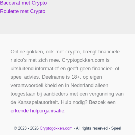
Baccarat met Crypto
Roulette met Crypto
Online gokken, ook met crypto, brengt financiële
risico’s met zich mee. Cryptogokken.com is
uitsluitend informatief en geeft geen financieel of
speel advies. Deelname is 18+, op eigen
verantwoordelijkheid en in Nederland alleen
toegestaan bij aanbieders met een vergunning van
de Kansspelautoriteit. Hulp nodig? Bezoek een
erkende hulporganisatie
.
© 2023 - 2026
Cryptogokken.com
· All rights reserved · Speel