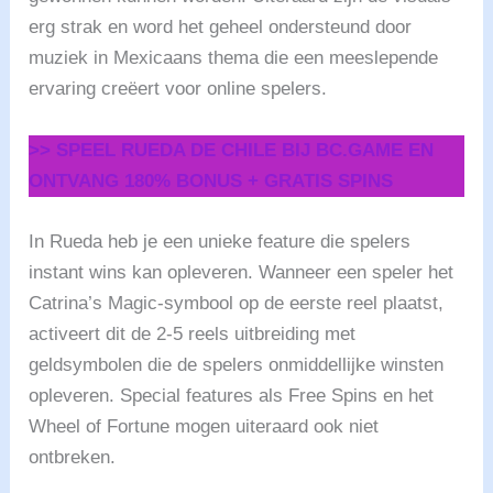
erg strak en word het geheel ondersteund door
muziek in Mexicaans thema die een meeslepende
ervaring creëert voor online spelers.
>> SPEEL RUEDA DE CHILE BIJ BC.GAME EN
ONTVANG 180% BONUS + GRATIS SPINS
In Rueda heb je een unieke feature die spelers
instant wins kan opleveren. Wanneer een speler het
Catrina’s Magic-symbool op de eerste reel plaatst,
activeert dit de 2-5 reels uitbreiding met
geldsymbolen die de spelers onmiddellijke winsten
opleveren. Special features als Free Spins en het
Wheel of Fortune mogen uiteraard ook niet
ontbreken.