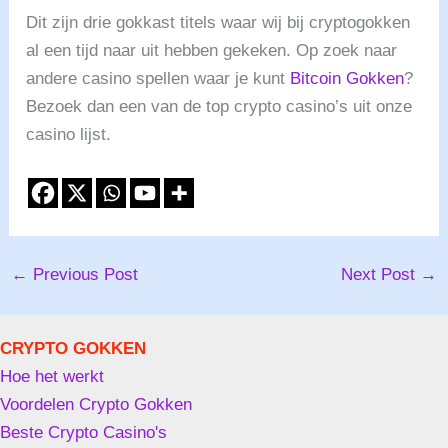
Dit zijn drie gokkast titels waar wij bij cryptogokken
al een tijd naar uit hebben gekeken. Op zoek naar
andere casino spellen waar je kunt
Bitcoin Gokken
?
Bezoek dan een van de top crypto casino’s uit onze
casino lijst.
←
Previous Post
Next Post
→
CRYPTO GOKKEN
Hoe het werkt
Voordelen Crypto Gokken
Beste Crypto Casino's