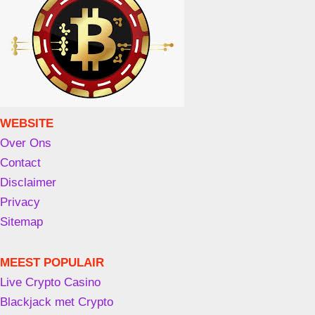
WEBSITE
Over Ons
Contact
Disclaimer
Privacy
Sitemap
MEEST POPULAIR
Live Crypto Casino
Blackjack met Crypto