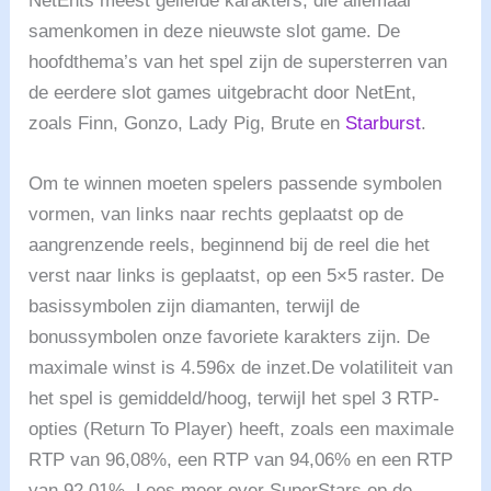
NetEnts meest geliefde karakters, die allemaal
samenkomen in deze nieuwste slot game. De
hoofdthema’s van het spel zijn de supersterren van
de eerdere slot games uitgebracht door NetEnt,
zoals Finn, Gonzo, Lady Pig, Brute en
Starburst
.
Om te winnen moeten spelers passende symbolen
vormen, van links naar rechts geplaatst op de
aangrenzende reels, beginnend bij de reel die het
verst naar links is geplaatst, op een 5×5 raster. De
basissymbolen zijn diamanten, terwijl de
bonussymbolen onze favoriete karakters zijn. De
maximale winst is 4.596x de inzet.De volatiliteit van
het spel is gemiddeld/hoog, terwijl het spel 3 RTP-
opties (Return To Player) heeft, zoals een maximale
RTP van 96,08%, een RTP van 94,06% en een RTP
van 92,01%. Lees meer over SuperStars op de