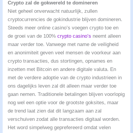
Crypto zal de gokwereld te domineren
Niet geheel onverwacht natuurlijk, zullen
cryptocurrencies de gokindustrie blijven domineren.
Steeds meer online casino’s voegen crypto toe en
de groei van de 100%
crypto casino’s
neemt alleen
maar verder toe. Vanwege met name de veiligheid
en anonimiteit geven veel mensen de voorkeur aan
crypto transacties, dus stortingen, opnames en
inzetten met Bitcoin en andere digitale valuta. En
met de verdere adoptie van de crypto industrieen in
ons dagelijks leven zal dit alleen maar verder toe
gaan nemen. Traditionele betalingen blijven voorlopig
nog wel een optie voor de grootste goksites, maar
de trend laat zien dat dit langzaam aan zal
verschuiven zodat alle transacties digitaal worden.
Het word simpelweg geprefereerd omdat velen