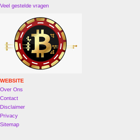
Veel gestelde vragen
WEBSITE
Over Ons
Contact
Disclaimer
Privacy
Sitemap