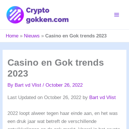
Skip
to
content
Home
»
Nieuws
»
Casino en Gok trends 2023
Casino en Gok trends
2023
By
Bart vd Vlist
/
October 26, 2022
Last Updated on October 26, 2022 by
Bart vd Vlist
2022 loopt alweer tegen haar einde aan, en het was
een druk jaar wat betreft de verschillende