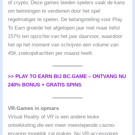
of crypto. Deze games bieden spelers vaak de kans
om beloningen te verdienen door het spel
regelmatiger te spelen. De belangstelling voor Play
To Earn groeide het afgelopen jaar met maar liefst
157% ten opzichte van het jaar daarvoor, waardoor
het op het moment van schrijven een volume van
45K zoekopdrachten per maand heeft.
>> PLAY TO EARN BIJ BC.GAME – ONTVANG NU
240% BONUS + GRATIS SPINS
VR-Games in opmars
Virtual Reality of VR is een andere leuke
ontwikkeling die een meer meeslepende casino-
ervaring mogelijk zal maken. Nu VR-accessoires